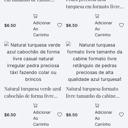
turquesa em formato livre,
turquesa natural turquesa
pedra azul turquesa, pedra
genuína
cabochão para configuração
Adicionar
Adicionar
$
6.50
$
6.50
de joias
Ao
Ao
Carrinho
Carrinho
Natural turquesa verde azul
Natural turquesa formato
cabochão de forma livre
livre tamanho da cabine
casual natural irregular
formato livre retângulo de
pedra preciosa táxi fazendo
pedras preciosas de alta
Adicionar
Adicionar
$
6.50
$
6.50
colar ou brincos
qualidade azul turquesa1
Ao
Ao
Carrinho
Carrinho