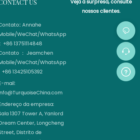
CONTACT US
Veja a surpresa, consulte
nossos clientes.
Contato:: Annahe
Mobile/WeChat/WhatsApp
: +86 13751114848
Contato ： Jeamchen
Mobile/WeChat/WhatsApp
: +86 13425105392
E-mail:
info@TurquoiseChina.com
Endereço da empresa:
Sala 1307 Tower A, Yanlord
Dream Center, Longcheng
Street, Distrito de