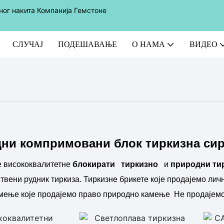
ног накита Компанија Гемстоне
СЛУЧАЈ
ПОДЕШАВАЊЕ
О НАМА
ВИДЕО
ни компримовани блок тиркизна си
е висококвалитетне
блокирати
тиркизно
и
природни ти
вени рудник тиркиза. Тиркизне брикете које продајемо лич
камење које продајемо право природно камење
Не продајемо