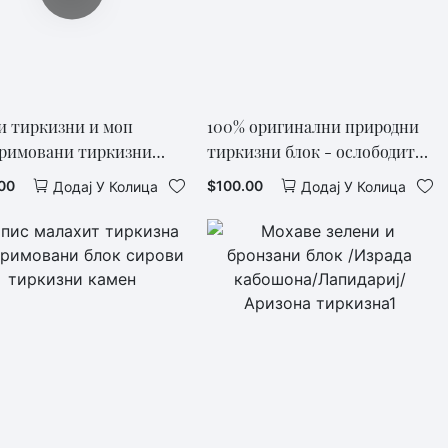
и тиркизни и моп
100% оригинални природни
римовани тиркизни
тиркизни блок - ослободите
магију аутентичне тиркизне
00
$
100.00
Додај У Колица
Додај У Колица
боје