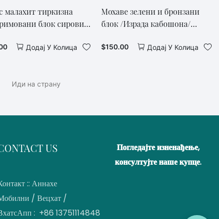
с малахит тиркизна
Мохаве зелени и бронзани
римовани блок сирови
блок /Израда кабошона/
изни камен
Лапидариј/Аризона
00
$
150.00
Додај У Колица
Додај У Колица
тиркизна1
CONTACT US
Погледајте изненађење,
консултујте наше купце.
Контакт :: Аннахе
Мобилни / Вецхат /
ВхатсАпп : +86 13751114848