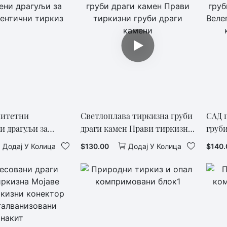
литетни
Светлоплава тиркизна груби
САД 
и драгуљи за
драги камен Прави тиркизни
груби
нтични тиркиз
груби драги камени
Велеп
$
130.00
$
140.
Додај У Колица
Додај У Колица
квал