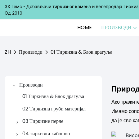
ЗХ Гемс - Добављачи тиркизног камена и велепродаја Тиркиз
Од 2010
HOME
ПРОИЗВОДИ
ZH
Производи
01 Тиркизна & Блок драгуља
Производи
Природ
01 Тиркизна & Блок драгуља
Ако тражит
02 Тиркизна груби материјал
Имамо сопст
03 Тиркизне перле
да је сво 
3-1 тиркизне округле перле
04 тиркизни кабошон