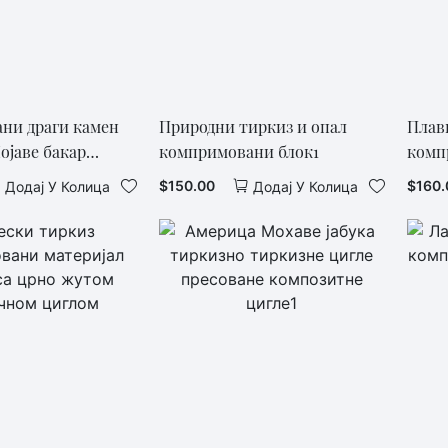
ни драги камен
Природни тиркиз и опал
Плав
ојаве бакар
компримовани блок1
комп
онектор Златни
блок1
$
150.00
$
160.
Додај У Колица
Додај У Колица
ани накит