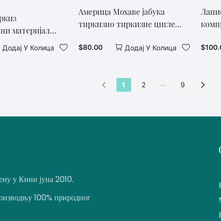
Америца Мохаве јабука
Лапи
ркиз
тиркизно тиркизне цигле
комп
ни материјал
пресоване композитне
тирк
црно жутом
$
80.00
$
100.
Додај У Колица
Додај У Колица
цигле1
 циглом
...
1
2
9
ену у Кини јуна 2010.
производњу 100% природног