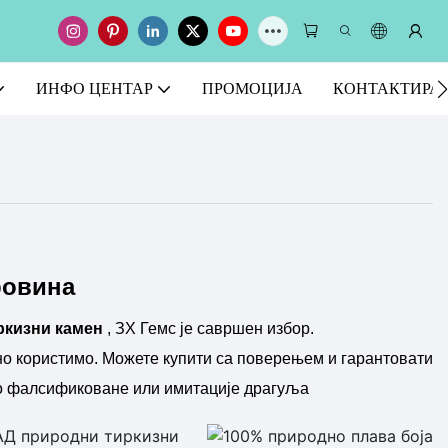
ИНФО ЦЕНТАР
ПРОМОЦИЈА
КОНТАКТИРАЈ
ровина
ркизни камен
, ЗХ Гемс је савршен избор.
но користимо. Можете купити са поверењем и гарантовати
 фалсификоване или имитације драгуља