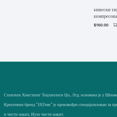
пиринча
кинески ти
3-19 перле од тиркизног јаја
компресова
3-20 перли од тиркизних
тиркиз са 
$
160.00
матричном
јастука
3-21 перле тиркизног језика
3-22 перле од тиркизне
псеће кости
3-23 тиркизне Буда перле
3-24 тиркизне перле
3-25 перли од тиркизних
Схензхен Хонгзхенг Тецхнологи Цо., Лтд. основана је у Шенж
кришки
Креативни бренд "ЗХГемс" је произвођач специјализован за 
3-26 тиркизне перле
и чисти накит, Иухе чисти накит.