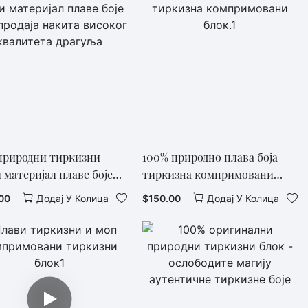
природни тиркизни
100% природно плава боја
 материјал плаве боје
тиркизна компримовани
родаја накита високог
блок.1
00
$
150.00
Додај У Колица
Додај У Колица
итета драгуља