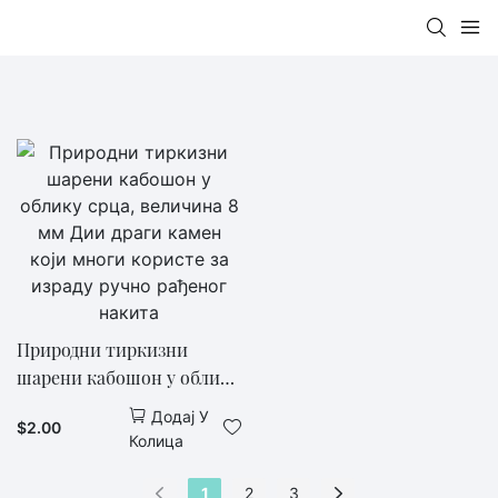
Природни тиркизни
шарени кабошон у облику
срца, величина 8 мм Дии
Додај У
$
2.00
драги камен који многи
Колица
користе за израду ручно
рађеног накита
1
2
3