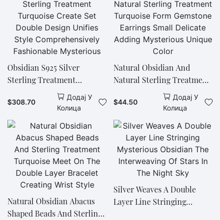
потпуности зрачи.
Obsidian S925 Silver
Natural Obsidian And
Sterling Treatment
Natural Sterling Treatment
Turquoise Create Set
Turquoise Form Gemstone
Додај У
Додај У
$
308.70
$
44.50
Double Design Unifies Style
Earrings Small Delicate
Колица
Колица
Comprehensively
Adding Mysterious Unique
Fashionable Mysterious
Color
Silver Weaves A Double
Natural Obsidian Abacus
Layer Line Stringing
Shaped Beads And Sterling
Mysterious Obsidian The