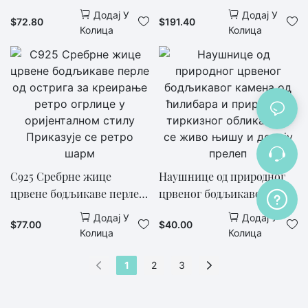
Treatment Turquoise Meet
Interweaving Of Stars In
Додај У
Додај У
$
72.80
$
191.40
On The Double Layer
The Night Sky
Колица
Колица
Bracelet Creating Wrist
Style
С925 Сребрне жице
Наушнице од природног
црвене бодљикаве перле
црвеног бодљикавог
од острига за креирање
камена од ћилибара и
Додај У
Додај У
$
77.00
$
40.00
ретро огрлице у
природног тиркизног
Колица
Колица
оријенталном стилу
облика које се живо њишу
Приказује се ретро шарм
и додају прелеп
1
2
3