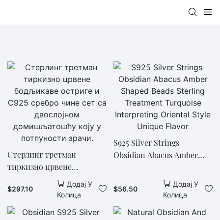
S925 Silver Strings
Стерлинг третман
Obsidian Abacus Amber
тиркизно црвене
Shaped Beads Sterling
бодљикаве остриге и С925
Treatment Turquoise
Додај У
Додај У
$
297.10
$
56.50
сребро чине сет са
Interpreting Oriental Style
Колица
Колица
двослојном
Unique Flavor
домишљатошћу коју у