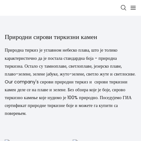
Природни сирови тиркизни камен
Природна тиркиз је углавном небеско плава, што је толико
карактеристично да је постала стандардна боја - природна
тиркизна. Остало су тамноплаве, светлоплаве, језерско плаве,
плаво-зелене, зелене јабуке, жуто-зелене, светло жуте и светлосиве.
Our company's
сирови природни тиркиз
и
сирови тиркизни
камен
деле се на плаве и зелене. Без обзира које је боје, сирово
тиркизно камење које нудимо је 100% природно. Поседујемо ГИА
сертификат природне тиркизне боје и можете га купити са
поверењем.