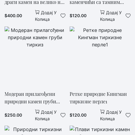
драги камен на велико на
каменчићи са тамним
продају
венама Плаве перле
Додај У
Додај У
$
400.00
$
120.00
велике крупне1
Колица
Колица
Модеран прилагођени
Ретке природне Кингман
природни камен груби
тиркизне перле1
тиркиз
Додај У
Додај У
$
250.00
$
120.00
Колица
Колица