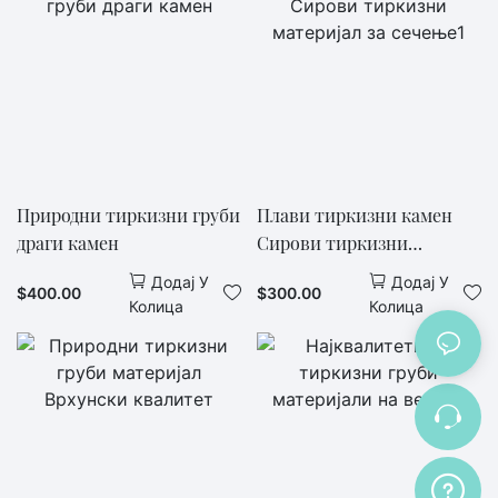
Природни тиркизни груби
Плави тиркизни камен
драги камен
Сирови тиркизни
материјал за сечење1
Додај У
Додај У
$
400.00
$
300.00
Колица
Колица