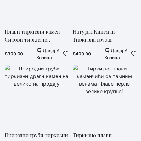
Плави тиркизни камен
Натурал Кингман
Сирови тиркизни
Тиркизна груба1
материјал за сечење
Додај У
Додај У
$
300.00
$
400.00
Колица
Колица
Природни груби тиркизни
Тиркизно плави