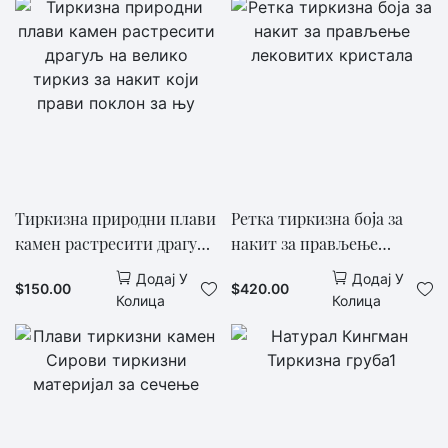
Тиркизна природни плави
Ретка тиркизна боја за
камен растресити драгуљ
накит за прављење
на велико тиркиз за
лековитих кристала
Додај У
Додај У
$
150.00
$
420.00
накит који прави поклон
Колица
Колица
за њу