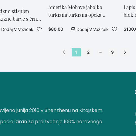
Amerika Mohave jabolko
Lapis
kizno stisnjen
turkizna turkizna opeka
blok 
kizne barve s črno
Stisnjene kompozitne opeke1
kamn
rično opeko
$
80.00
$
100.
Dodaj V Voziček
Dodaj V Voziček
...
1
2
9
vljeno junija 2010 v Shenzhenu na Kitajskem.
pecializiran za proizvodnjo 100% naravnega