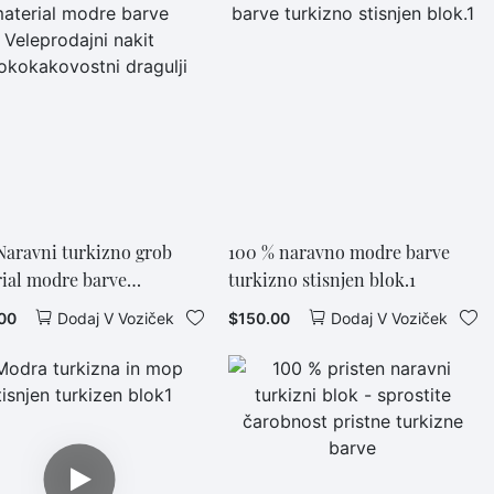
aravni turkizno grob
100 % naravno modre barve
ial modre barve
turkizno stisnjen blok.1
rodajni nakit
00
$
150.00
Dodaj V Voziček
Dodaj V Voziček
okakovostni dragulji