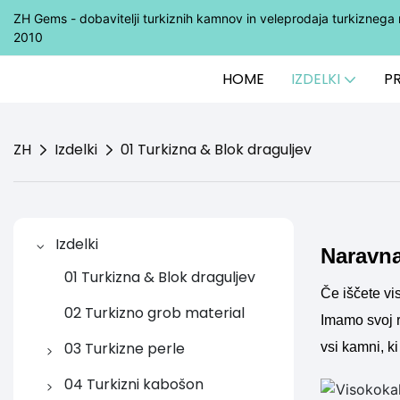
ZH Gems - dobavitelji turkiznih kamnov in veleprodaja turkizne
2010
HOME
IZDELKI
P
ZH
Izdelki
01 Turkizna & Blok draguljev
Izdelki
Naravna
01 Turkizna & Blok draguljev
Če iščete v
02 Turkizno grob material
Imamo svoj r
03 Turkizne perle
vsi kamni, k
3-1 turkizne okrogle perle
04 Turkizni kabošon