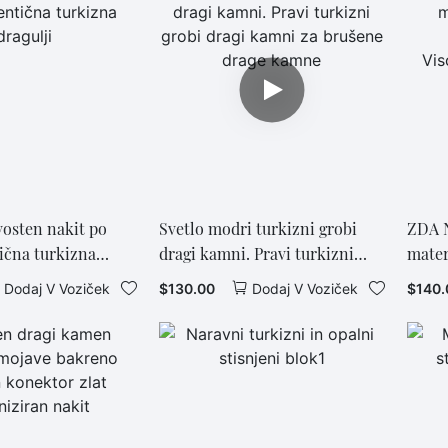
osten nakit po
Svetlo modri turkizni grobi
ZDA N
ična turkizna
dragi kamni. Pravi turkizni
mater
grobi dragi kamni za brušene
Velep
$
130.00
$
140.
Dodaj V Voziček
Dodaj V Voziček
drage kamne
Visok