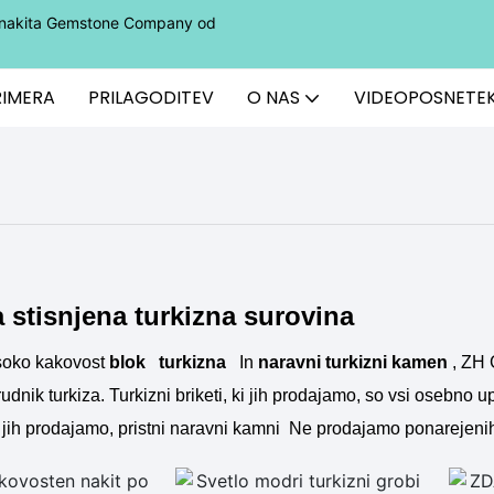
ga nakita Gemstone Company od
RIMERA
PRILAGODITEV
O NAS
VIDEOPOSNETE
 stisnjena turkizna surovina
isoko kakovost
blok
turkizna
In
naravni turkizni kamen
, ZH 
udnik turkiza. Turkizni briketi, ki jih prodajamo, so vsi osebno 
i jih prodajamo, pristni naravni kamni
Ne prodajamo ponarejenih a