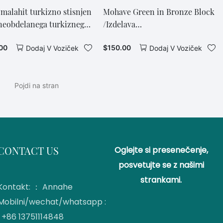
 malahit turkizno stisnjen
Mohave Green in Bronze Block
neobdelanega turkiznega
/Izdelava
a
kabošona/Lapidarij/Arizona
00
$
150.00
Dodaj V Voziček
Dodaj V Voziček
turkizna1
CONTACT US
Oglejte si presenečenje,
posvetujte se z našimi
strankami.
Kontakt: ： Annahe
Mobilni/wechat/whatsapp :
+86 13751114848