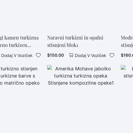
agi kamen turkizna
Naravni turkizni in opalni
Modra
eno turkizen
stisnjeni blok1
stisn
t galvaniziran
$
150.00
$
160.
Dodaj V Voziček
Dodaj V Voziček