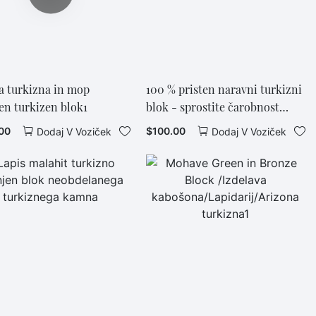
 turkizna in mop
100 % pristen naravni turkizni
jen turkizen blok1
blok - sprostite čarobnost
pristne turkizne barve
00
$
100.00
Dodaj V Voziček
Dodaj V Voziček