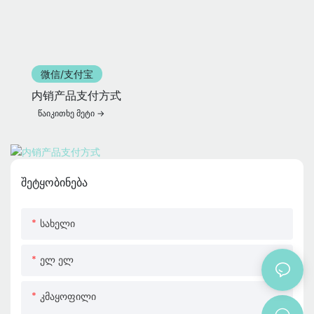
微信/支付宝
内销产品支付方式
წაიკითხე მეტი
შეტყობინება
Სახელი
Ელ Ელ
Კმაყოფილი