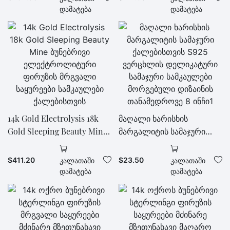
საყურეები მძინარე
დახვეწილი სამკაულები
Დამატება
Დამატება
სილამაზის მაღარო
ქალის საყურეები
სამკაულები ქალებისთვის
საჩუქრად ზაფხულში
შეყვარებულისთვის
14k Gold Electrolysis 18k
მაღალი ხარისხის
Gold Sleeping Beauty Mine
მარგალიტის სამაჯური
ბუნებრივი
ქალებისთვის S925
ელექტროლიტური
ვერცხლის დელიკატური
$
411.20
$
23.50
Კალათაში
Კალათაში
ფირუზის მრგვალი
სამაჯური სამკაულები
Დამატება
Დამატება
საყურეები სამკაულები
მორგებული დიზაინის
ქალებისთვის
თანამედროვე 8 ინჩი1