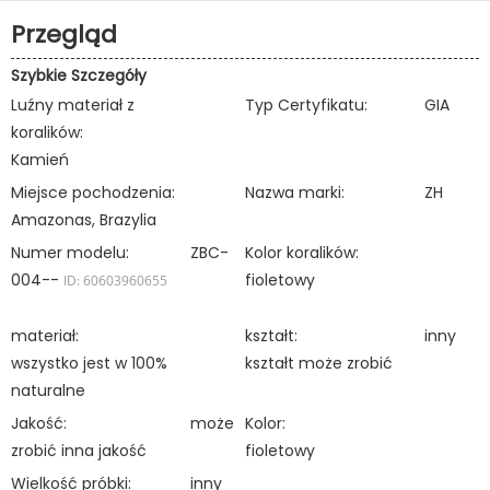
Przegląd
Szybkie Szczegóły
Luźny materiał z
Typ Certyfikatu:
GIA
koralików:
Kamień
Miejsce pochodzenia:
Nazwa marki:
ZH
Amazonas, Brazylia
Numer modelu:
ZBC-
Kolor koralików:
004--
fioletowy
ID: 60603960655
materiał:
kształt:
inny
wszystko jest w 100%
kształt może zrobić
naturalne
Jakość:
może
Kolor:
zrobić inna jakość
fioletowy
Wielkość próbki:
inny