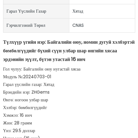
Гарал Үүслийн Газар
Хятад
Гэрчилгээний Төрөл
CNAS
Түлхүүр үгийн нэр: Байгалийн оюу, номин дугуй хэлбэртэй
бөмбөлгүүдийг бүхий сүүн улбар шар өнгийн хясаа
эрдэнийн зүүлт, бүтэн утастай 16 инч
Гол чулуу: Байгалийн оюу нугастай хясаа
Модуль №:20240703-01
Гарал үүслийн газар: Хятад
Брэндийн нэр: ZHGems
Өнгө: ногоон улбар шар
Хэлбэр: бөмбөлгүүдийг
Хэмжээ: 16 инч
Жин: 28 грамм
Үнэ: 29.5 доллар