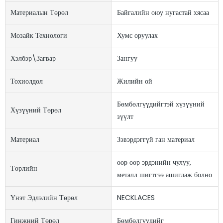
Материалын Төрөл
Байгалийн оюу нугастай хясаа
Мозайк Технологи
Хумс оруулах
Хэлбэр\загвар
Зангуу
Тохиолдол
Жилийн ой
Бөмбөлгүүдийгтэй хүзүүний
Хүзүүний Төрөл
зүүлт
Материал
Зэвэрдэггүй ган материал
өөр өөр эрдэнийн чулуу,
Төрлийн
металл шигтгээ ашиглаж болно
Үнэт Эдлэлийн Төрөл
NECKLACES
Гинжний Төрөл
Бөмбөлгүүдийг