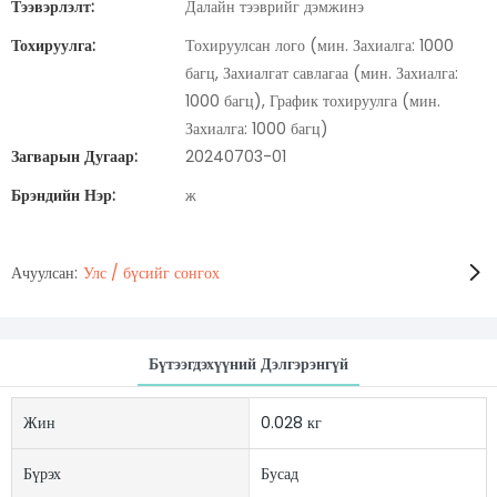
Тээвэрлэлт:
Далайн тээврийг дэмжинэ
Тохируулга:
Тохируулсан лого (мин. Захиалга: 1000
багц, Захиалгат савлагаа (мин. Захиалга:
1000 багц), График тохируулга (мин.
Захиалга: 1000 багц)
Загварын Дугаар:
20240703-01
Брэндийн Нэр:
ж
Ачуулсан:
Улс / бүсийг сонгох
Бүтээгдэхүүний Дэлгэрэнгүй
Жин
0.028 кг
Бүрэх
Бусад