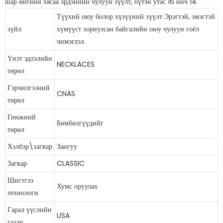
Түүхий оюу болор хүзүүний зүүлт Эрэгтэй, эмэгтэй
зүйл
хүмүүст зориулсан байгалийн оюу чулуун гоёл
чимэглэл
Үнэт эдлэлийн
NECKLACES
төрөл
Гэрчилгээний
CNAS
төрөл
Гинжний
Бөмбөлгүүдийг
төрөл
Хэлбэр\загвар
Зангуу
Загвар
CLASSIC
Шигтгээ
Хумс оруулах
технологи
Гарал үүслийн
USA
газар