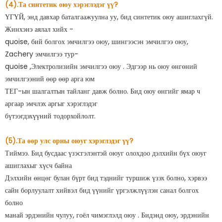
(4).Та синтетик оюу хэрэглэдэг үү?
ҮГҮЙ, энд давхар баталгаажуулна уу, бид синтетик оюу ашиглахгүй.
Жинхэнэ аялал хийх -
quoise, бий болгох эмчилгээ оюу, шингээсэн эмчилгээ оюу,
Zachery эмчилгээ тур-
quoise ,Электролизийн эмчилгээ оюу . Эдгээр нь оюу өнгөний
эмчилгээний өөр өөр арга юм
ТЕГ-ын шалгалтын тайланг давж болно. Бид оюу өнгийг ямар ч
аргаар эмчлэх аргыг хэрэглэдэг
бүтээгдэхүүний тодорхойлолт.
(5).Та өөр улс орны оюуг хэрэглэдэг үү?
Тиймээ. Бид бусдаас үзэсгэлэнтэй оюуг олохдоо дэлхийн бүх оюуг
ашиглахыг хүсч байна
Дэлхийн өнцөг булан бүрт бид тэднийг туршиж үзэх болно, хэрвээ
сайн борлуулалт хийвэл бид үүнийг үргэлжлүүлэн санал болгох
болно
манай эрдэнийн чулуу, гоёл чимэглэлд оюу . Бидэнд оюу, эрдэнийн