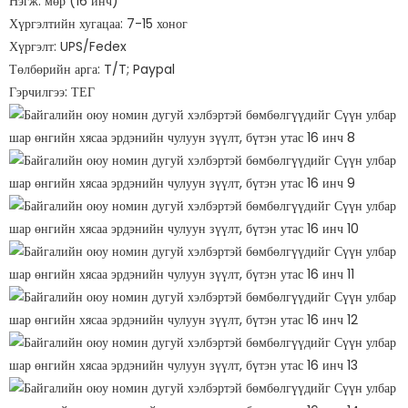
Нэгж: мөр (16 инч)
Хүргэлтийн хугацаа: 7-15 хоног
Хүргэлт: UPS/Fedex
Төлбөрийн арга: T/T; Paypal
Гэрчилгээ: ТЕГ