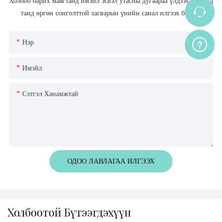
Холбоо барих маягтанд имэйл эсвэл утасны дугаараа үлдээхэд л бид
танд өргөн сонголттой загварын үнийн санал илгээх болно!
Нэр
Имэйл
Сэтгэл Ханамжтай
ОДОО ЛАВЛАГАА ИЛГЭЭХ
Холбоотой Бүтээгдэхүүн