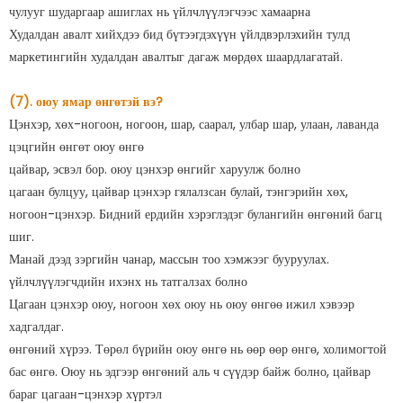
чулууг шударгаар ашиглах нь үйлчлүүлэгчээс хамаарна
Худалдан авалт хийхдээ бид бүтээгдэхүүн үйлдвэрлэхийн тулд
маркетингийн худалдан авалтыг дагаж мөрдөх шаардлагатай.
(7). оюу ямар өнгөтэй вэ?
Цэнхэр, хөх-ногоон, ногоон, шар, саарал, улбар шар, улаан, лаванда
цэцгийн өнгөт оюу өнгө
цайвар, эсвэл бор. оюу цэнхэр өнгийг харуулж болно
цагаан булцуу, цайвар цэнхэр гялалзсан булай, тэнгэрийн хөх,
ногоон-цэнхэр. Бидний ердийн хэрэглэдэг булангийн өнгөний багц
шиг.
Манай дээд зэргийн чанар, массын тоо хэмжээг бууруулах.
үйлчлүүлэгчдийн ихэнх нь татгалзах болно
Цагаан цэнхэр оюу, ногоон хөх оюу нь оюу өнгөө ижил хэвээр
хадгалдаг.
өнгөний хүрээ. Төрөл бүрийн оюу өнгө нь өөр өөр өнгө, холимогтой
бас өнгө. Оюу нь эдгээр өнгөний аль ч сүүдэр байж болно, цайвар
бараг цагаан-цэнхэр хүртэл