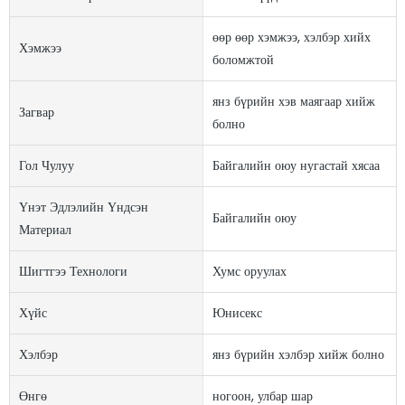
өөр өөр хэмжээ, хэлбэр хийх
Хэмжээ
боломжтой
янз бүрийн хэв маягаар хийж
Загвар
болно
Гол Чулуу
Байгалийн оюу нугастай хясаа
Үнэт Эдлэлийн Үндсэн
Байгалийн оюу
Материал
Шигтгээ Технологи
Хумс оруулах
Хүйс
Юнисекс
Хэлбэр
янз бүрийн хэлбэр хийж болно
Өнгө
ногоон, улбар шар