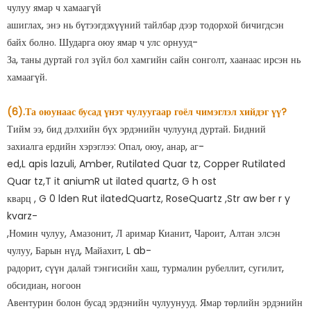
чулуу ямар ч хамаагүй
ашиглах, энэ нь бүтээгдэхүүний тайлбар дээр тодорхой бичигдсэн
байх болно. Шударга оюу ямар ч улс орнууд-
За, таны дуртай гол зүйл бол хамгийн сайн сонголт, хаанаас ирсэн нь
хамаагүй.
(6).Та оюунаас бусад үнэт чулуугаар гоёл чимэглэл хийдэг үү?
Тийм ээ, бид дэлхийн бүх эрдэнийн чулуунд дуртай. Бидний
захиалга ердийн хэрэглээ: Опал, оюу, анар, аг-
ed,L apis lazuli, Amber, Rutilated Quar tz, Copper Rutilated
Quar tz,T it aniumR ut ilated quartz, G h ost
кварц , G 0 lden Rut ilatedQuartz, RoseQuartz ,Str aw ber r y
kvarz-
,Номин чулуу, Амазонит, Л аримар Кианит, Чароит, Алтан элсэн
чулуу, Барын нүд, Майахит, L ab-
радорит, сүүн далай тэнгисийн хаш, турмалин рубеллит, сугилит,
обсидиан, ногоон
Авентурин болон бусад эрдэнийн чулуунууд. Ямар төрлийн эрдэнийн