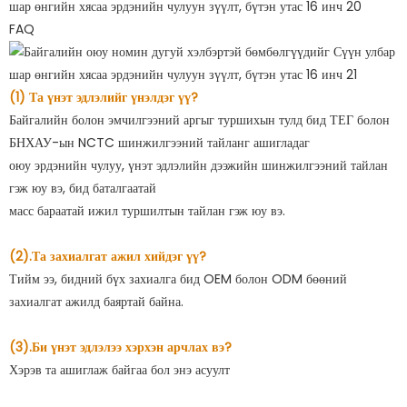
FAQ
(1) Та үнэт эдлэлийг үнэлдэг үү?
Байгалийн болон эмчилгээний аргыг туршихын тулд бид ТЕГ болон
БНХАУ-ын NCTC шинжилгээний тайланг ашигладаг
оюу эрдэнийн чулуу, үнэт эдлэлийн дээжийн шинжилгээний тайлан
гэж юу вэ, бид баталгаатай
масс бараатай ижил туршилтын тайлан гэж юу вэ.
(2).Та захиалгат ажил хийдэг үү?
Тийм ээ, бидний бүх захиалга бид OEM болон ODM бөөний
захиалгат ажилд баяртай байна.
(3).Би үнэт эдлэлээ хэрхэн арчлах вэ?
Хэрэв та ашиглаж байгаа бол энэ асуулт