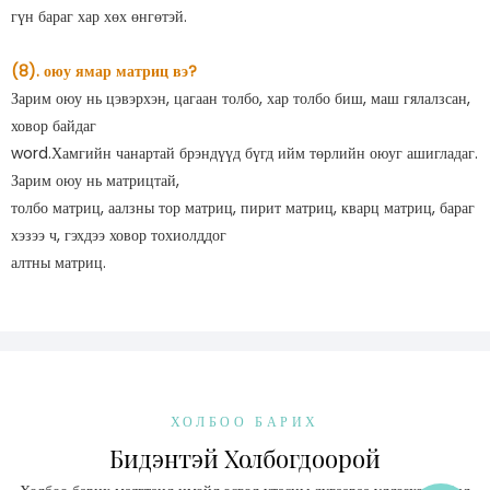
гүн бараг хар хөх өнгөтэй.
(8). оюу ямар матриц вэ?
Зарим оюу нь цэвэрхэн, цагаан толбо, хар толбо биш, маш гялалзсан,
ховор байдаг
word.Хамгийн чанартай брэндүүд бүгд ийм төрлийн оюуг ашигладаг.
Зарим оюу нь матрицтай,
толбо матриц, аалзны тор матриц, пирит матриц, кварц матриц, бараг
хэзээ ч, гэхдээ ховор тохиолддог
алтны матриц.
ХОЛБОО БАРИХ
Бидэнтэй Холбогдоорой