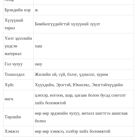
Брэндийн нэр
ж
Хүзүүний
Бөмбөлгүүдийгтэй хүзүүний зүүлт
төрөл
Үнэт эдлэлийн
үндсэн
хаш
материал
Гол чулуу
оюу
Тохиолдол
Жилийн ой, сүй, бэлэг, үдэшлэг, хурим
Хүйс
Хүүхдийн, Эрэгтэй, Юнисекс, Эмэгтэйчүүдийн
цэнхэр, ногоон, шар, цагаан болон бусад сонголт
өнгө
хийх боломжтой
өөр өөр эрдэнийн чулуу, металл шигтгээ ашиглаж
Төрлийн
болно
Хэмжээ
өөр өөр хэмжээ, хэлбэр хийх боломжтой