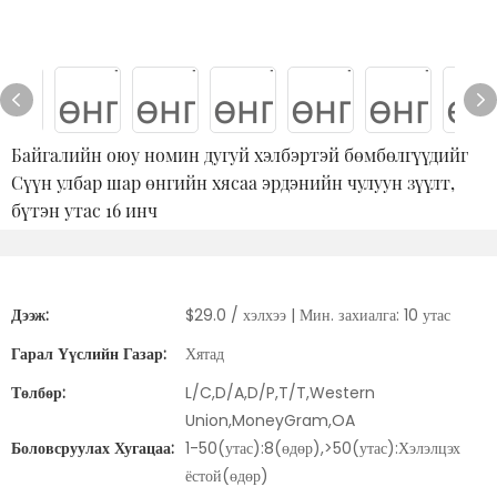
Байгалийн оюу номин дугуй хэлбэртэй бөмбөлгүүдийг
Сүүн улбар шар өнгийн хясаа эрдэнийн чулуун зүүлт,
бүтэн утас 16 инч
Дээж:
$29.0 / хэлхээ | Мин. захиалга: 10 утас
Гарал Үүслийн Газар:
Хятад
Төлбөр:
L/C,D/A,D/P,T/T,Western
Union,MoneyGram,OA
Боловсруулах Хугацаа:
1-50(утас):8(өдөр),>50(утас):Хэлэлцэх
ёстой(өдөр)