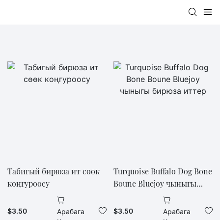
Табигый бирюза ит сөөк
Turquoise Buffalo Dog Bone
коңгуроосу
Boune Bluejoy чыныгы
бирюза иттер
$
3.50
$
3.50
Арабага
Арабага