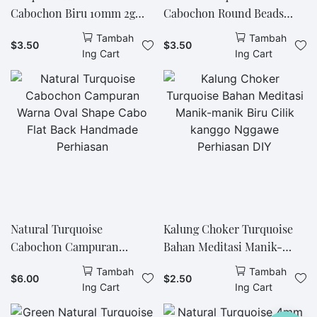
Cabochon Biru 10mm 2g
Cabochon Round Beads
Batu Permata Alami Cincin
10mm 0.6g Natural Blue
Tambah
Tambah
$
3.50
$
3.50
Buatan Tangan Atau
Handmade Perhiasan
Ing Cart
Ing Cart
Perhiasan Lainnya
untuknya
Sederhana Suasana
Perhiasan untuk Hadiah
Natural Turquoise
Kalung Choker Turquoise
Cabochon Campuran
Bahan Meditasi Manik-
Warna Oval Shape Cabo
manik Biru Cilik kanggo
Tambah
Tambah
$
6.00
$
2.50
Flat Back Handmade
Nggawe Perhiasan DIY
Ing Cart
Ing Cart
Perhiasan