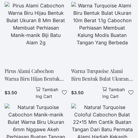
Perhiasan DIY Buatan
Berbeda Aksesori Batu
Tangan Perhiasan Hadiah
Permata Berkualitas Tinggi
Pirus Alami Cabochon
Warna Turquoise Alami
Warna Biru Hijau Bentuk
Biru Bentuk Bulat Ukuran
Bulat Ukuran 8 Mm Berat
10m Berat 1.1g Cabochon
Tambah
Tambah
$
3.50
$
3.50
Membuat Perhiasan Manik-
Perhiasan Membuat Kalung
Ing Cart
Ing Cart
manik Biji Batu Alam 2g
Modis Buatan Tangan Yang
Berbeda