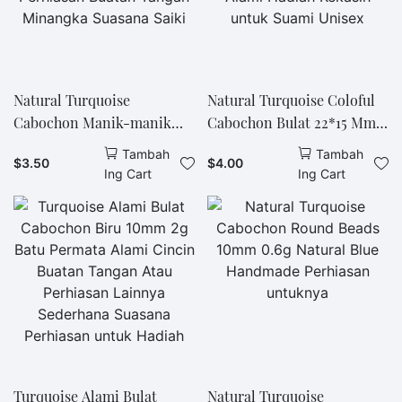
Natural Turquoise
Natural Turquoise Coloful
Cabochon Manik-manik
Cabochon Bulat 22*15 Mm
Bulat Warna Biru Ukuran
Cantik Buatan Tangan Dari
Tambah
Tambah
$
3.50
$
4.00
6mm Nggawe Akeh
Batu Permata Alami Hadiah
Ing Cart
Ing Cart
Perhiasan Buatan Tangan
Kekasih untuk Suami
Minangka Suasana Saiki
Unisex
Turquoise Alami Bulat
Natural Turquoise