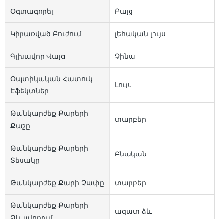
Օգտագորել
Բայց
Կիրառված Բուժում
լեհական լույս
Գլխավոր Վայa
Չինա
Օպտիկական Հատուկ
Լույս
Էֆեկտներ
Թանկարժեք Քարերի
տարբեր
Քաշը
Թանկարժեք Քարերի
Բնական
Տեսակը
Թանկարժեք Քարի Չափը
տարբեր
Թանկարժեք Քարերի
ազատ ձև
Ձևավորում