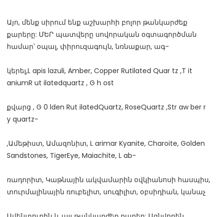
Այո, մենք սիրում ենք աշխարհի բոլոր թանկարժեք 
քարերը: ՄԵՐ պատվերը սովորական օգտագործման 
կերել,L apis lazuli, Amber, Copper Rutilated Quar tz ,T it 
քվարց , G 0 lden Rut ilatedQuartz, RoseQuartz ,Str aw ber r 
,Ամեթիստ, Ամազոնիտ, L arimar Kyanite, Charoite, Golden 
ռադորիտ, Կաթնային ակվամարին օվկիանոսի հասպիս, 
Ավենտուրին և այլ թանկարժեք քարեր: Ազնվորեն 