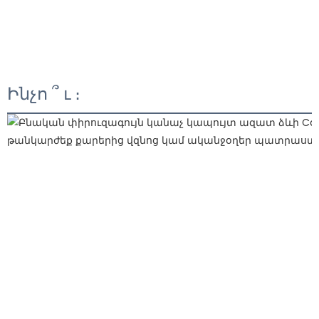
Ինչո ՞ ւ ։