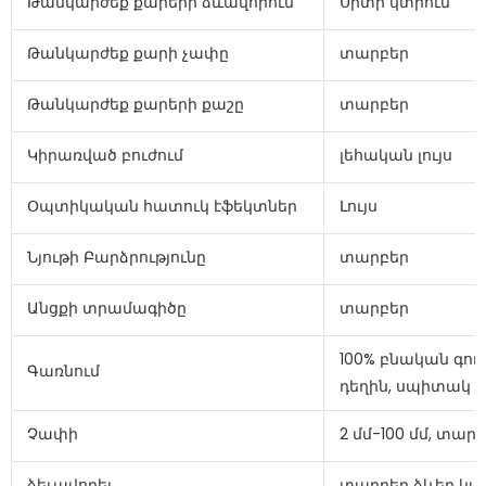
Թանկարժեք քարերի ձևավորում
Սրտի կտրում
Թանկարժեք քարի չափը
տարբեր
Թանկարժեք քարերի քաշը
տարբեր
Կիրառված բուժում
լեհական լույս
Օպտիկական հատուկ էֆեկտներ
Լույս
Նյութի Բարձրությունը
տարբեր
Անցքի տրամագիծը
տարբեր
100% բնական գու
Գառնում
դեղին, սպիտակ
Չափի
2 մմ-100 մմ, տար
ձեւավորել
տարբեր ձևեր կա