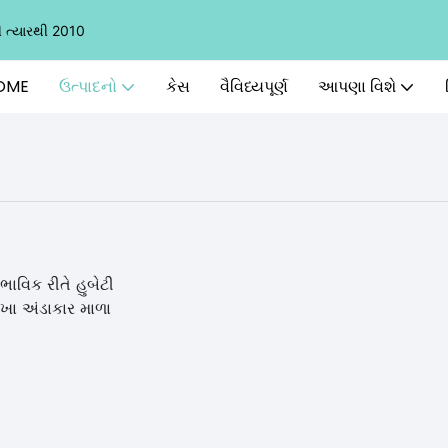
ની ત્યારથી 2010
OME
ઉત્પાદનો
કેસ
વૈવિધ્યપૂર્ણ
આપણા વિશે