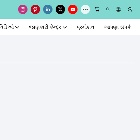
વિડિઓ
જાણકારી કેન્દ્ર
પ્રમોશન
આપણા સંપર્ક