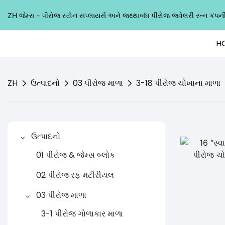
ZH જેમ્સ - પીરોજ સ્ટોન સપ્લાયર્સ અને જથ્થાબંધ પીરોજ જ્વેલરી રત્ન કંપ
H
ZH
ઉત્પાદનો
03 પીરોજ માળા
3-18 પીરોજ ચોખાના માળા
ઉત્પાદનો
01 પીરોજ & જેમ્સ બ્લોક
02 પીરોજ રફ મટીરીયલ
03 પીરોજ માળા
3-1 પીરોજ ગોળાકાર માળા