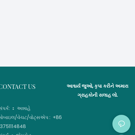
CONTACT US
આશ્ચર્ય જુઓ, કૃપા કરીને અમારા
ગ્રાહકોની સલાહ લો.
સંપર્ક: ： અન્નાહે
મોબાઇલ/વેચટ/વોટ્સએપ : +86
13751114848