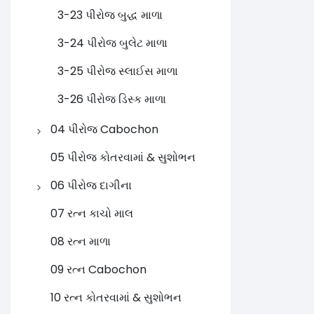
3-23 પીરોજ બુદ્ધ માળા
3-24 પીરોજ બુલેટ માળા
3-25 પીરોજ સ્લાઈસ માળા
3-26 પીરોજ ડિસ્ક માળા
04 પીરોજ Cabochon
4-1 પીરોજ રાઉન્ડ
05 પીરોજ કોતરવામાં & સુશોભન
Cabochon
06 પીરોજ દાગીના
4-2 પીરોજ અંડાકાર
6-1 પીરોજ ગળાનો હાર
07 રત્ન કાચો માલ
Cabochon
6-2 પીરોજ બંગડી / બંગડી
08 રત્ન માળા
4-3 પીરોજ પિઅર કેબોચન
6-3 પીરોજ ઇયરિંગ્સ
09 રત્ન Cabochon
4-4 પીરોજ માર્ક્વિઝ / નેવેટ
6-4 પીરોજ પેન્ડન્ટ
10 રત્ન કોતરવામાં & સુશોભન
કેબોચન