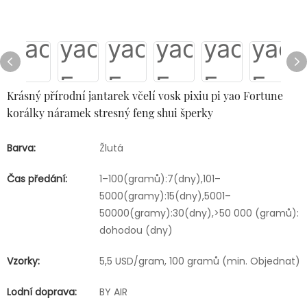
Krásný přírodní jantarek včelí vosk pixiu pi yao Fortune
korálky náramek stresný feng shui šperky
Barva:
Žlutá
Čas předání:
1–100(gramů):7(dny),101–
5000(gramy):15(dny),5001–
50000(gramy):30(dny),>50 000 (gramů):
dohodou (dny)
Vzorky:
5,5 USD/gram, 100 gramů (min. Objednat)
Lodní doprava:
BY AIR