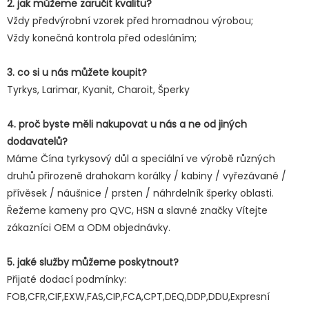
2. jak můžeme zaručit kvalitu?
Vždy předvýrobní vzorek před hromadnou výrobou;
Vždy konečná kontrola před odesláním;
3. co si u nás můžete koupit?
Tyrkys, Larimar, Kyanit, Charoit, Šperky
4. proč byste měli nakupovat u nás a ne od jiných
dodavatelů?
Máme Čína tyrkysový důl a speciální ve výrobě různých
druhů přirozeně drahokam korálky / kabiny / vyřezávané /
přívěsek / náušnice / prsten / náhrdelník šperky oblasti.
Řežeme kameny pro QVC, HSN a slavné značky Vítejte
zákazníci OEM a ODM objednávky.
5. jaké služby můžeme poskytnout?
Přijaté dodací podmínky:
FOB,CFR,CIF,EXW,FAS,CIP,FCA,CPT,DEQ,DDP,DDU,Expresní