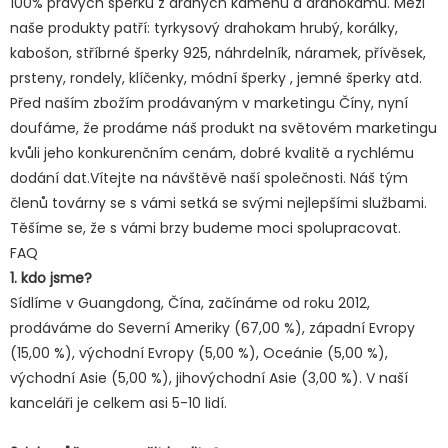
100% pravých šperků z drahých kamenů a drahokamů. Mezi
naše produkty patří: tyrkysový drahokam hrubý, korálky,
kabošon, stříbrné šperky 925, náhrdelník, náramek, přívěsek,
prsteny, rondely, klíčenky, módní šperky , jemné šperky atd.
Před naším zbožím prodávaným v marketingu Číny, nyní
doufáme, že prodáme náš produkt na světovém marketingu
kvůli jeho konkurenčním cenám, dobré kvalitě a rychlému
dodání dat.Vítejte na návštěvě naší společnosti. Náš tým
členů továrny se s vámi setká se svými nejlepšími službami.
Těšíme se, že s vámi brzy budeme moci spolupracovat.
FAQ
1. kdo jsme?
Sídlíme v Guangdong, Čína, začínáme od roku 2012,
prodáváme do Severní Ameriky (67,00 %), západní Evropy
(15,00 %), východní Evropy (5,00 %), Oceánie (5,00 %),
východní Asie (5,00 %), jihovýchodní Asie (3,00 %). V naší
kanceláři je celkem asi 5-10 lidí.