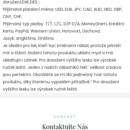
doručení,DAF,DES；
Přijímaná platební měna: USD, EUR, JPY, CAD, AUD, HKD, GBP,
CNY, CHF;
Přijímaný typ platby: T/T, L/C, D/P D/A, MoneyGram, Kreditní
karta, PayPal, Western Union, Hotovost, Úschova;
Jazyk: angličtina, čínština
Je ideální pro lidi, kteří trpí změnami nálad, protože přináší
mír a štěstí. Nošení tohoto produktu uklidní mysl a má
uklidňující účinek. Pro dosažení vyššího lesku lze výrobek
ručně leštit. Jeden z našich zákazníků řekl:' velikost a barva
jsou perfektní. Obzvláště se mi líbí jedinečný tvar tohoto
produktu, díky kterému vypadám přitažlivě.“ Pro dosažení
vyššího lesku lze výrobek ručně leštit.
KONTAKT
Kontaktujte Nás