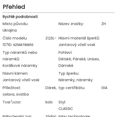
Přehled
Rychlé podrobnosti
Místo původu:
Název značky:
ZH
Ukrajina
Číslo modelu:
ZQSL-
Hlavní materiál šperků:
137ID:
Jantarový včelí vosk
Typ náramků nebo
Pohlaví:
náramků:
Dětské, Pánské, Unisex,
Korálkové náramky
Dámské
hlavní kámen:
Typ šperku:
Jantarový včelí vosk
Náramky, náramky
Příležitost:
Dárek,
typ certifikátu:
GIA
oslava, svatba
Tvar\vzor:
kolo
Styl:
CLASSIC
Náboženský typ:
žádný
Inlay technologie: