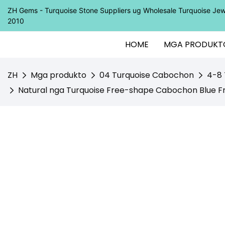
ZH Gems - Turquoise Stone Suppliers ug Wholesale Turquoise J
2010
HOME
MGA PRODUKT
ZH
Mga produkto
04 Turquoise Cabochon
4-8 
Natural nga Turquoise Free-shape Cabochon Blue 