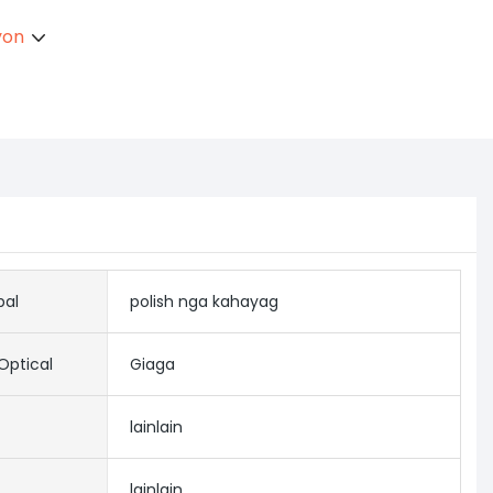
yon
bal
polish nga kahayag
Optical
Giaga
lainlain
lainlain