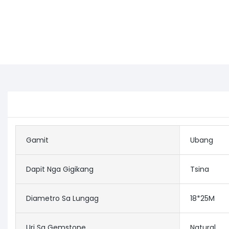
Gamit
Ubang
Dapit Nga Gigikang
Tsina
Diametro Sa Lungag
18*25M
Uri Sa Gemstone
Natural