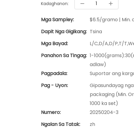
Kadaghanon:
Mga Sampley:
$6.5/gramo | Min. 
Dapit Nga Gigikang:
Tsina
Mga Bayad:
L/C,D/A,D/P,T/T,
Panahon Sa Tingag:
1-1000(grams):30
adlaw)
Pagpadala:
Suportar ang kar
Pag - Uyon:
Gipasundayag nga l
packaging (Min. Or
1000 ka set)
Numero:
20250204-3
Ngalan Sa Tatak:
zh