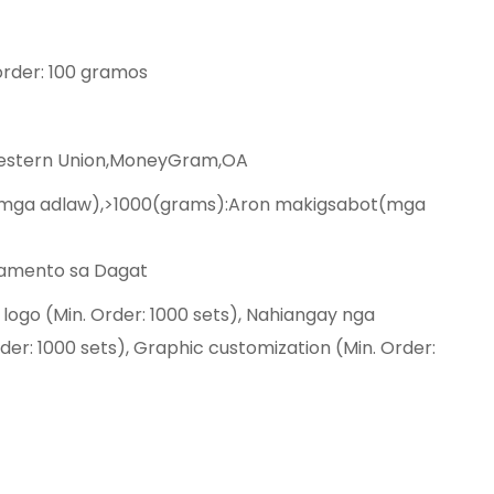
order: 100 gramos
Western Union,MoneyGram,OA
(mga adlaw),>1000(grams):Aron makigsabot(mga
gamento sa Dagat
ogo (Min. Order: 1000 sets), Nahiangay nga
der: 1000 sets), Graphic customization (Min. Order: