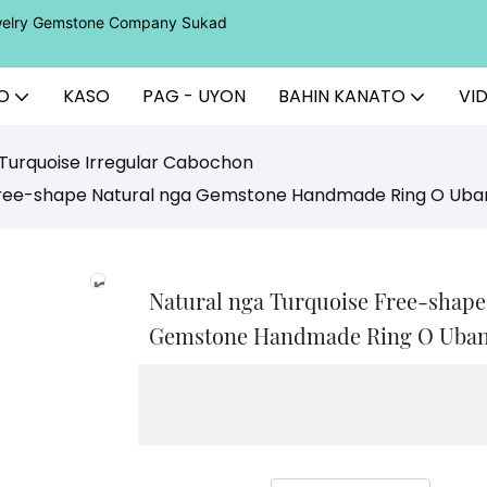
ewelry Gemstone Company Sukad
O
KASO
PAG - UYON
BAHIN KANATO
VI
Turquoise Irregular Cabochon
Free-shape Natural nga Gemstone Handmade Ring O Uban
Natural nga Turquoise Free-shape
Gemstone Handmade Ring O Ubang