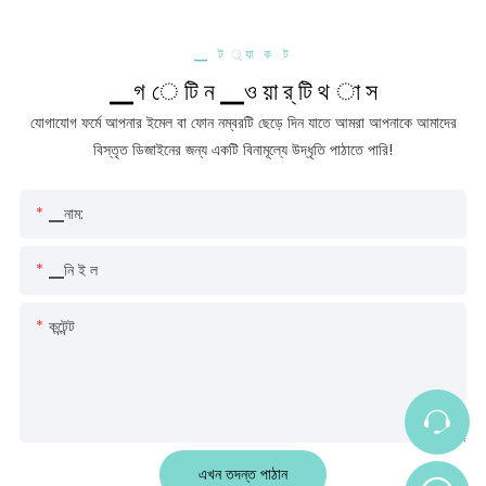
▁ ট ্যা ক ট
▁গ ে টি ন ▁ও য়া র্ টি থ া স
যোগাযোগ ফর্মে আপনার ইমেল বা ফোন নম্বরটি ছেড়ে দিন যাতে আমরা আপনাকে আমাদের
বিস্তৃত ডিজাইনের জন্য একটি বিনামূল্যে উদ্ধৃতি পাঠাতে পারি!
▁নাম:
▁নি ই ল
কন্টেন্ট
এখন তদন্ত পাঠান