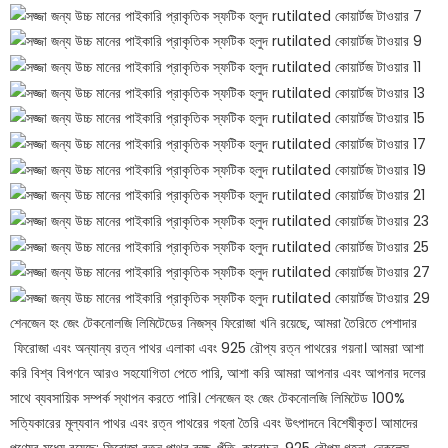
শেনজেন হং জেং টেকনোলজি লিমিটেডের নিজস্ব ফিরোজা খনি রয়েছে, আমরা তৈরিতে পেশাদার
ফিরোজা এবং অন্যান্য রত্ন পাথর এলাকা এবং 925 রৌপ্য রত্ন পাথরের গয়না। আমরা আশা
করি বিশ্ব বিপণনে আরও সহযোগিতা পেতে পারি, আশা করি আমরা আপনার এবং আপনার দলের
সাথে ব্যবসায়িক সম্পর্ক স্থাপন করতে পারি। শেনজেন হং জেং টেকনোলজি লিমিটেড 100%
সত্যিকারের মূল্যবান পাথর এবং রত্ন পাথরের গহনা তৈরি এবং উৎপাদনে বিশেষীকৃত। আমাদের
পণ্যের মধ্যে রয়েছে: ফিরোজা রত্ন পাথর রুক্ষ, পুঁতি, কাবোচন, 925 রৌপ্য গহনা, নেকলেস,