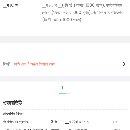
▁দ ে শ:
▁দ ে শ ▁( মি ন) । অর্ডার: 1000 গ্রাম), কাস্টমাইজড
লোগো (মিনিট। অর্ডার: 1000 গ্রাম), গ্রাফিক কাস্টমাইজেশন
(মিনিট। অর্ডার: 1000 গ্রাম)
বিক্রী:
একটি দেশ / অঞ্চল নির্বাচন করুন
1
ওভারভিউ
তাৎক্ষণিক বিবরণ
শংসাপত্রের প্রকার:
GIA
▁ব ্রা ন্ড নে ম:
zh