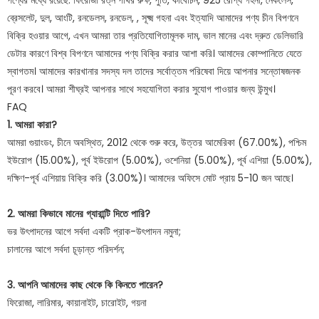
ব্রেসলেট, দুল, আংটি, রনডেলস, রনডেল, , সূক্ষ্ম গহনা এবং ইত্যাদি আমাদের পণ্য চীন বিপণনে
বিক্রি হওয়ার আগে, এখন আমরা তার প্রতিযোগিতামূলক দাম, ভাল মানের এবং দ্রুত ডেলিভারি
ডেটার কারণে বিশ্ব বিপণনে আমাদের পণ্য বিক্রি করার আশা করি। আমাদের কোম্পানিতে যেতে
স্বাগতম। আমাদের কারখানার সদস্য দল তাদের সর্বোত্তম পরিষেবা দিয়ে আপনার সন্তোষজনক
পূরণ করবে। আমরা শীঘ্রই আপনার সাথে সহযোগিতা করার সুযোগ পাওয়ার জন্য উন্মুখ।
FAQ
1. আমরা কারা?
আমরা গুয়াংডং, চীনে অবস্থিত, 2012 থেকে শুরু করে, উত্তর আমেরিকা (67.00%), পশ্চিম
ইউরোপ (15.00%), পূর্ব ইউরোপ (5.00%), ওশেনিয়া (5.00%), পূর্ব এশিয়া (5.00%),
দক্ষিণ-পূর্ব এশিয়ায় বিক্রি করি (3.00%)। আমাদের অফিসে মোট প্রায় 5-10 জন আছে।
2. আমরা কিভাবে মানের গ্যারান্টি দিতে পারি?
ভর উৎপাদনের আগে সর্বদা একটি প্রাক-উৎপাদন নমুনা;
চালানের আগে সর্বদা চূড়ান্ত পরিদর্শন;
3. আপনি আমাদের কাছ থেকে কি কিনতে পারেন?
ফিরোজা, লারিমার, কায়ানাইট, চারোইট, গয়না