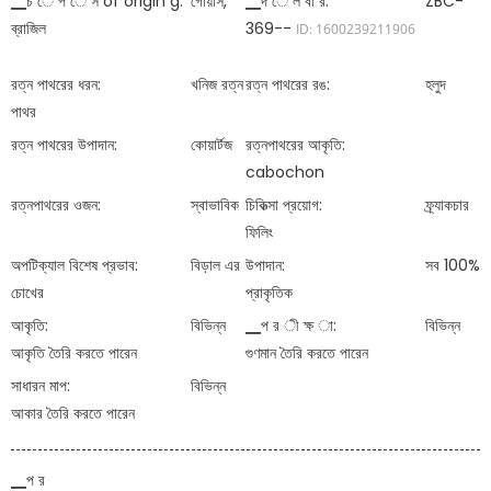
▁চ ে প ে স of origin g:
গোয়াস,
▁দ ে ল বা র:
ZBC-
ব্রাজিল
369--
ID: 1600239211906
রত্ন পাথরের ধরন:
খনিজ রত্ন
রত্ন পাথরের রঙ:
হলুদ
পাথর
রত্ন পাথরের উপাদান:
কোয়ার্টজ
রত্নপাথরের আকৃতি:
cabochon
রত্নপাথরের ওজন:
স্বাভাবিক
চিকিত্সা প্রয়োগ:
ফ্র্যাকচার
ফিলিং
অপটিক্যাল বিশেষ প্রভাব:
বিড়াল এর
উপাদান:
সব 100%
চোখের
প্রাকৃতিক
আকৃতি:
বিভিন্ন
▁প র ী ক্ষ া:
বিভিন্ন
আকৃতি তৈরি করতে পারেন
গুণমান তৈরি করতে পারেন
সাধারন মাপ:
বিভিন্ন
আকার তৈরি করতে পারেন
▁প র