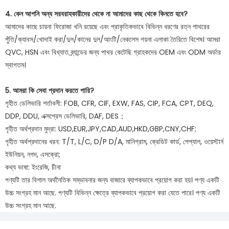
4. কেন আপনি অন্য সরবরাহকারীদের থেকে না আমাদের কাছ থেকে কিনতে হবে?
আমাদের কাছে চায়না ফিরোজা খনি রয়েছে এবং প্রাকৃতিকভাবে বিভিন্ন ধরণের রত্ন পাথরের
পুঁতি/ক্যাবস/খোদাই করা/দুল/কানের দুল/আংটি/নেকলেস গয়না এলাকা তৈরিতে বিশেষ। আমরা
QVC, HSN এবং বিখ্যাত ব্র্যান্ডের জন্য পাথর কেটেছি গ্রাহকদের OEM এবং ODM অর্ডার
স্বাগতম।
5. আমরা কি সেবা প্রদান করতে পারি?
গৃহীত ডেলিভারি শর্তাবলী: FOB, CFR, CIF, EXW, FAS, CIP, FCA, CPT, DEQ,
DDP, DDU, এক্সপ্রেস ডেলিভারি, DAF, DES；
গৃহীত অর্থপ্রদান মুদ্রা: USD,EUR,JPY,CAD,AUD,HKD,GBP,CNY,CHF;
গৃহীত অর্থপ্রদানের ধরন: T/T, L/C, D/P D/A, মানিগ্রাম, ক্রেডিট কার্ড, পেপ্যাল, ওয়েস্টার্ন
ইউনিয়ন, নগদ, এসক্রো;
কথ্য ভাষা: ইংরেজি, চীনা
পণ্যটি তার বিশাল অর্থনৈতিক সম্ভাবনার জন্য বাজারে ব্যাপকভাবে প্রয়োগ করা হয়। পণ্য একটি
উচ্চ সংগ্রহ মান আছে. পণ্যটি বিভিন্ন ক্ষেত্রে ব্যাপকভাবে প্রয়োগ করা যেতে পারে। পণ্য একটি
উচ্চ সংগ্রহ মান আছে.