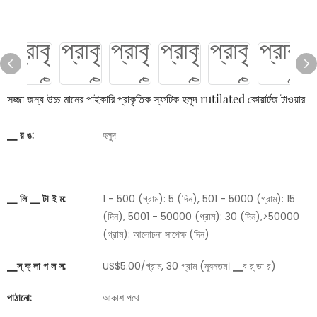
সজ্জা জন্য উচ্চ মানের পাইকারি প্রাকৃতিক স্ফটিক হলুদ rutilated কোয়ার্টজ টাওয়ার
▁ র ঙ:
হলুদ
▁ লি ▁ টা ই ম:
1 - 500 (গ্রাম): 5 (দিন), 501 - 5000 (গ্রাম): 15
(দিন), 5001 - 50000 (গ্রাম): 30 (দিন),>50000
(গ্রাম): আলোচনা সাপেক্ষ (দিন)
▁স্ ক্ লা প ল স:
US$5.00/গ্রাম, 30 গ্রাম (ন্যূনতম। ▁ব র্ ডা র)
পাঠানো:
আকাশ পথে